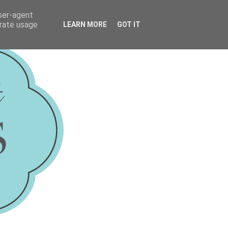
user-agent
erate usage
LEARN MORE
GOT IT