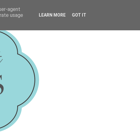
user-agent
erate usage
LEARN MORE
GOT IT