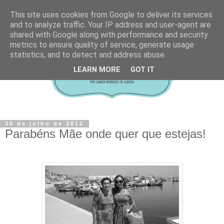
This site uses cookies from Google to deliver its services
and to analyze traffic. Your IP address and user-agent are
shared with Google along with performance and security
metrics to ensure quality of service, generate usage
statistics, and to detect and address abuse.
LEARN MORE
GOT IT
30 de julho de 2012
Parabéns Mãe onde quer que estejas!