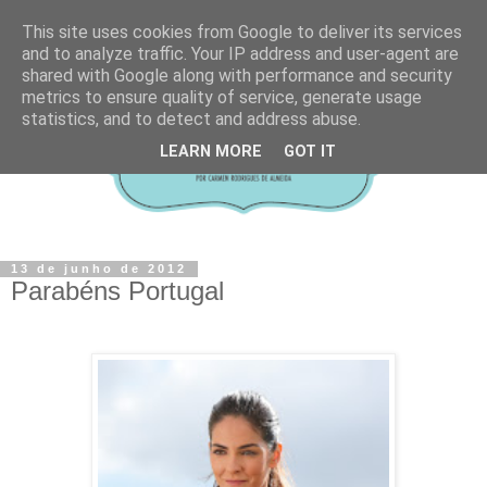
This site uses cookies from Google to deliver its services
and to analyze traffic. Your IP address and user-agent are
shared with Google along with performance and security
metrics to ensure quality of service, generate usage
statistics, and to detect and address abuse.
LEARN MORE
GOT IT
13 de junho de 2012
Parabéns Portugal