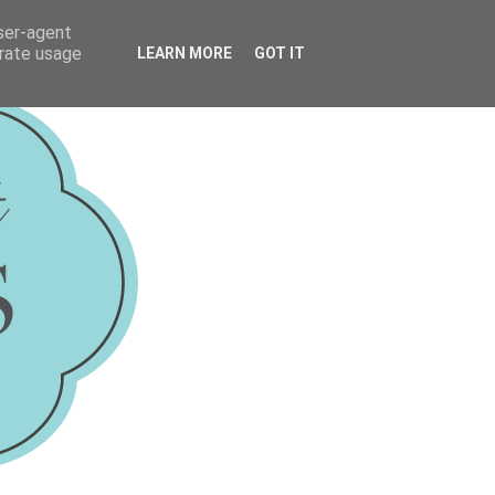
user-agent
erate usage
LEARN MORE
GOT IT