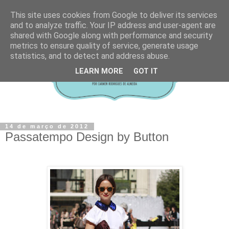
This site uses cookies from Google to deliver its services
and to analyze traffic. Your IP address and user-agent are
shared with Google along with performance and security
metrics to ensure quality of service, generate usage
statistics, and to detect and address abuse.
LEARN MORE
GOT IT
14 de março de 2012
Passatempo Design by Button