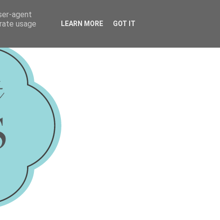
user-agent
erate usage
LEARN MORE
GOT IT