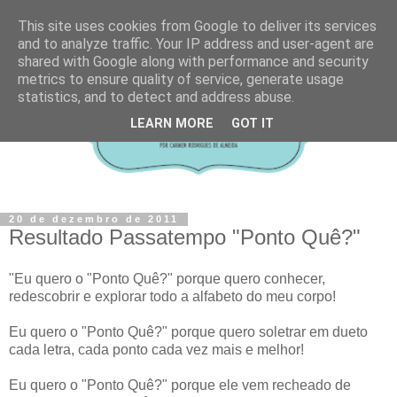
This site uses cookies from Google to deliver its services
and to analyze traffic. Your IP address and user-agent are
shared with Google along with performance and security
metrics to ensure quality of service, generate usage
statistics, and to detect and address abuse.
LEARN MORE
GOT IT
20 de dezembro de 2011
Resultado Passatempo "Ponto Quê?"
"Eu quero o "Ponto Quê?" porque quero conhecer,
redescobrir e explorar todo a alfabeto do meu corpo!
Eu quero o "Ponto Quê?" porque quero soletrar em dueto
cada letra, cada ponto cada vez mais e melhor!
Eu quero o "Ponto Quê?" porque ele vem recheado de