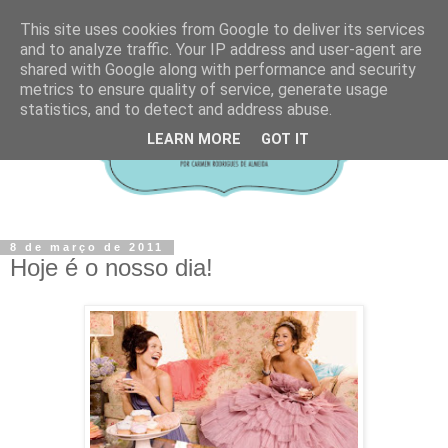
This site uses cookies from Google to deliver its services
and to analyze traffic. Your IP address and user-agent are
shared with Google along with performance and security
metrics to ensure quality of service, generate usage
statistics, and to detect and address abuse.
LEARN MORE
GOT IT
8 de março de 2011
Hoje é o nosso dia!