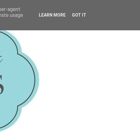
user-agent
erate usage
LEARN MORE
GOT IT