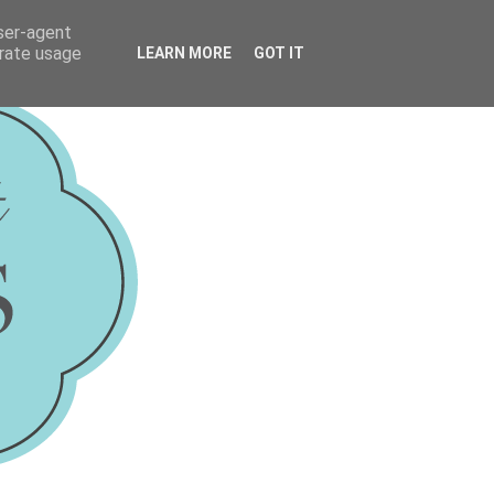
user-agent
erate usage
LEARN MORE
GOT IT