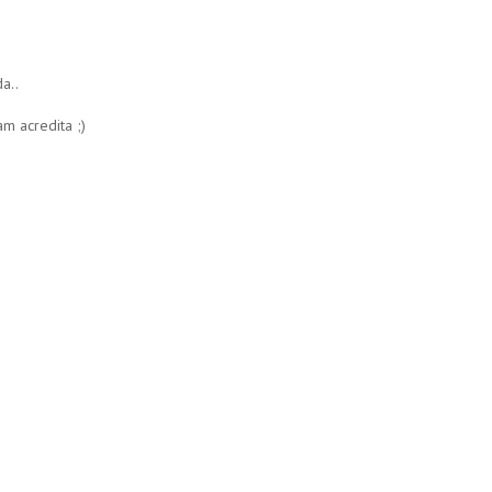
a..
m acredita ;)