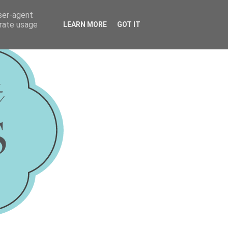
user-agent
erate usage
LEARN MORE
GOT IT