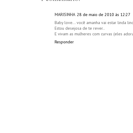
MARISINHA
28 de maio de 2010 às 12:27
Baby love... você amanha vai estar linda lind
Estou desejosa de te rever..
E vivam as mulheres com curvas (eles adora
Responder