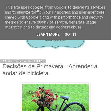
This site uses cookies from Google to deliver its services
and to analyze traffic. Your IP address and user-agent are
shared with Google along with performance and security
metrics to ensure quality of service, generate usage
statistics, and to detect and address abuse.
LEARN MORE
GOT IT
24 de março de 2010
Decisões de Primavera - Aprender a
andar de bicicleta