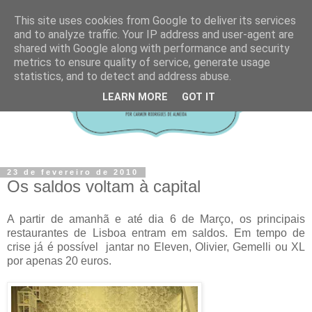
This site uses cookies from Google to deliver its services
and to analyze traffic. Your IP address and user-agent are
shared with Google along with performance and security
metrics to ensure quality of service, generate usage
statistics, and to detect and address abuse.
LEARN MORE
GOT IT
23 de fevereiro de 2010
Os saldos voltam à capital
A partir de amanhã e até dia 6 de Março, os principais
restaurantes de Lisboa entram em saldos. Em tempo de
crise já é possível jantar no Eleven, Olivier, Gemelli ou XL
por apenas 20 euros.