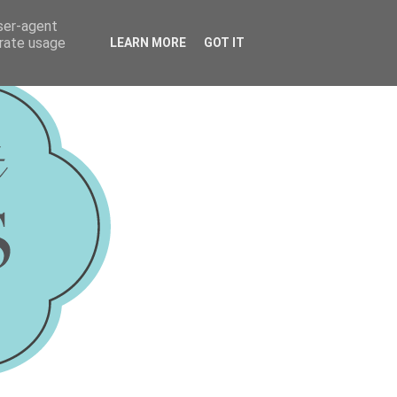
user-agent
erate usage
LEARN MORE
GOT IT